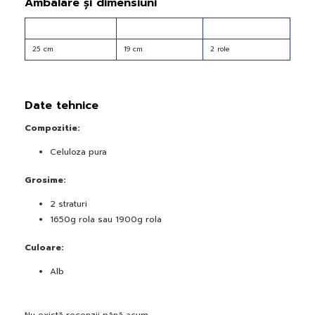
Ambalare și dimensiuni
25 cm
19 cm
2 role
Date tehnice
Compozitie:
Celuloza pura
Grosime:
2 straturi
1650g rola sau 1900g rola
Culoare:
Alb